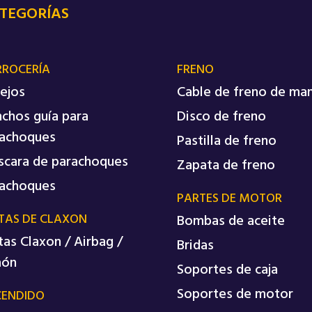
TEGORÍAS
RROCERÍA
FRENO
ejos
Cable de freno de ma
chos guía para
Disco de freno
achoques
Pastilla de freno
cara de parachoques
Zapata de freno
achoques
PARTES DE MOTOR
TAS DE CLAXON
Bombas de aceite
tas Claxon / Airbag /
Bridas
món
Soportes de caja
Soportes de motor
CENDIDO