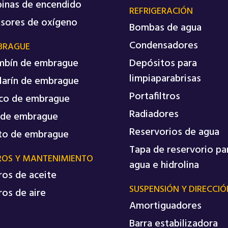
inas de encendido
REFRIGERACIÓN
sores de oxígeno
Bombas de agua
Condensadores
BRAGUE
mbín de embrague
Depósitos para
limpiaparabrisas
larín de embrague
Portafiltros
co de embrague
Radiadores
 de embrague
Reservorios de agua
to de embrague
Tapa de reservorio pa
ROS Y MANTENIMIENTO
agua e hidrolina
tros de aceite
SUSPENSIÓN Y DIRECCIÓ
tros de aire
Amortiguadores
Barra estabilizadora