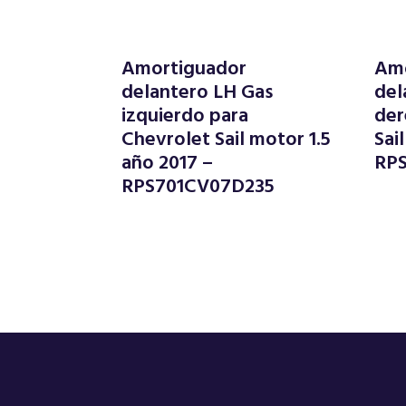
Amortiguador
Amo
delantero LH Gas
del
izquierdo para
der
Chevrolet Sail motor 1.5
Sai
año 2017 –
RP
RPS701CV07D235