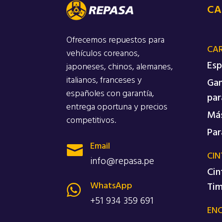
CA
Ofrecemos repuestos para
CA
vehículos coreanos,
Esp
japoneses, chinos, alemanes,
italianos, franceses y
Gan
españoles con garantía,
par
entrega oportuna y precios
Más
competitivos.
Par
Email

CIN
info@repasa.pe
Cin
WhatsApp
Ti

+51 934 359 691
EN