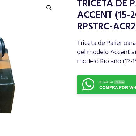
TRICETA DE 
ACCENT (15-20
RPSTRC-ACR2
Triceta de Palier pa
del modelo Accent añ
modelo Rio año (12-15
REPASA
Online
COMPRA POR WH