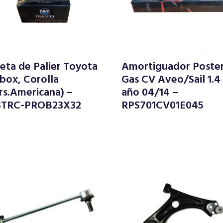
ceta de Palier Toyota
Amortiguador Poster
box, Corolla
Gas CV Aveo/Sail 1.4
rs.Americana) –
año 04/14 –
STRC-PROB23X32
RPS701CV01E045