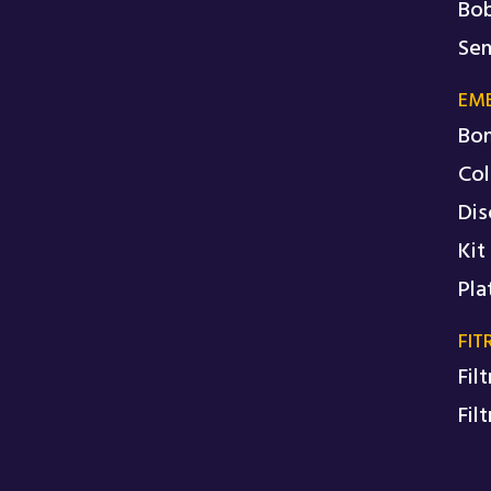
Bob
Sen
EM
Bo
Col
Dis
Kit
Pla
FIT
Fil
Fil