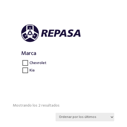
Marca
Chevrolet
Kia
Ordenado
Mostrando los 2 resultados
por
los
últimos