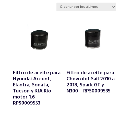
por
los
últimos
Filtro de aceite para
Filtro de aceite para
Hyundai Accent,
Chevrolet Sail 2010 a
Elantra, Sonata,
2018, Spark GT y
Tucson y KIA Rio
N300 – RPS0009535
motor 1.6 –
RPS0009553