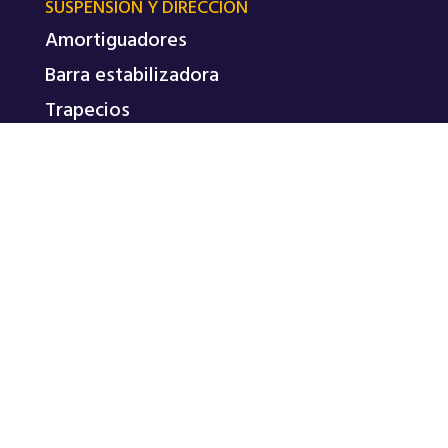
SUSPENSIÓN Y DIRECCIÓN
Amortiguadores
Barra estabilizadora
Trapecios
Tricetas de palier
REPASA © 2026
POLÍTICA DE PRIVACIDAD
TÉRMINOS Y CONDICIONES
Diseño WEB + SEO realizado por
Markadedo