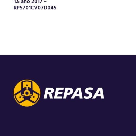
1.5 año 2017 –
RPS701CV07D045