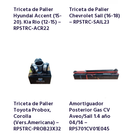
Triceta de Palier
Triceta de Palier
Hyundai Accent (15-
Chevrolet Sail (16-18)
20). Kia Rio (12-15) –
– RPSTRC-SAIL23
RPSTRC-ACR22
Triceta de Palier
Amortiguador
Toyota Probox,
Posterior Gas CV
Corolla
Aveo/Sail 1.4 año
(Vers.Americana) –
04/14 –
RPSTRC-PROB23X32
RPS701CV01E045