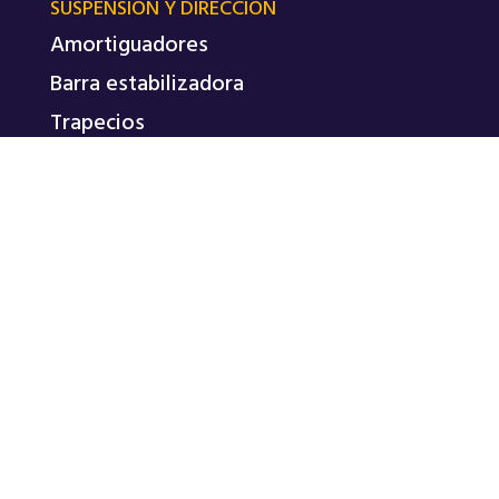
SUSPENSIÓN Y DIRECCIÓN
Amortiguadores
Barra estabilizadora
Trapecios
Tricetas de palier
REPASA © 2026
POLÍTICA DE PRIVACIDAD
TÉRMINOS Y CONDICIONES
Diseño WEB + SEO realizado por
Markadedo