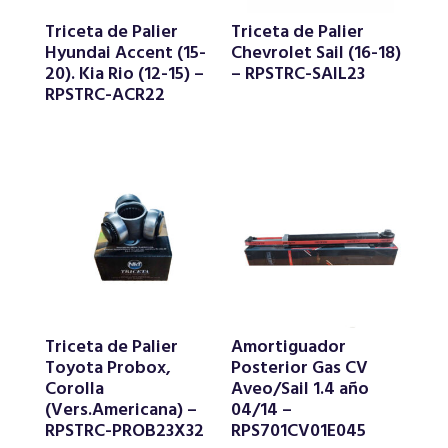
Triceta de Palier
Triceta de Palier
Hyundai Accent (15-
Chevrolet Sail (16-18)
20). Kia Rio (12-15) –
– RPSTRC-SAIL23
RPSTRC-ACR22
Triceta de Palier
Amortiguador
Toyota Probox,
Posterior Gas CV
Corolla
Aveo/Sail 1.4 año
(Vers.Americana) –
04/14 –
RPSTRC-PROB23X32
RPS701CV01E045