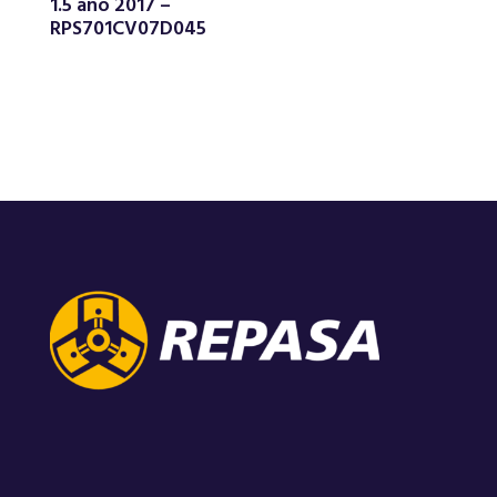
1.5 año 2017 –
RPS701CV07D045