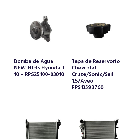
Bomba de Agua
Tapa de Reservorio
NEW-H035 Hyundai I-
Chevrolet
10 – RPS25100-03010
Cruze/Sonic/Sail
1.5/Aveo –
RPS13598760