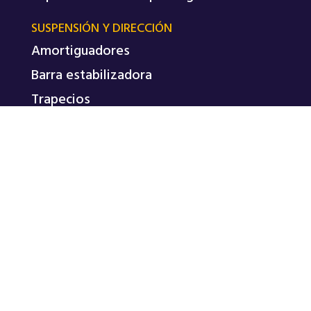
SUSPENSIÓN Y DIRECCIÓN
Amortiguadores
Barra estabilizadora
Trapecios
Tricetas de palier
REPASA © 2026
POLÍTICA DE PRIVACIDAD
TÉRMINOS Y CONDICIONES
Diseño WEB + SEO realizado por
Markadedo