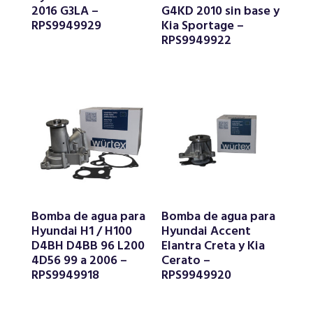
2016 G3LA –
G4KD 2010 sin base y
RPS9949929
Kia Sportage –
RPS9949922
Bomba de agua para
Bomba de agua para
Hyundai H1 / H100
Hyundai Accent
D4BH D4BB 96 L200
Elantra Creta y Kia
4D56 99 a 2006 –
Cerato –
RPS9949918
RPS9949920