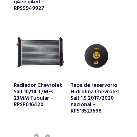
g4ee g4ed –
RPS9949927
Radiador Chevrolet
Tapa de reservorio
Sail 10/14 T/MEC
Hidrolina Chevrolet
23MM Tubular –
Sail 1.5 2017/2020
RPSP016420
nacional –
RPS13523698