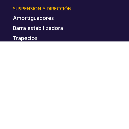
SUSPENSIÓN Y DIRECCIÓN
Amortiguadores
Barra estabilizadora
Trapecios
Tricetas de palier
REPASA © 2026
POLÍTICA DE PRIVACIDAD
TÉRMINOS Y CONDICIONES
Diseño WEB + SEO realizado por
Markadedo