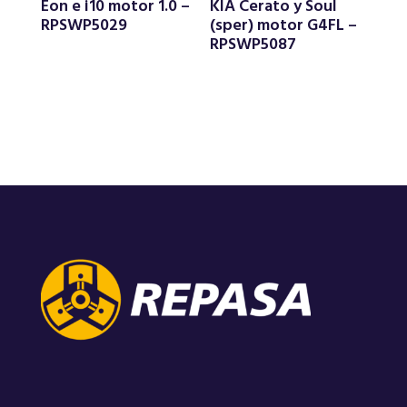
Eon e i10 motor 1.0 –
KIA Cerato y Soul
RPSWP5029
(sper) motor G4FL –
RPSWP5087