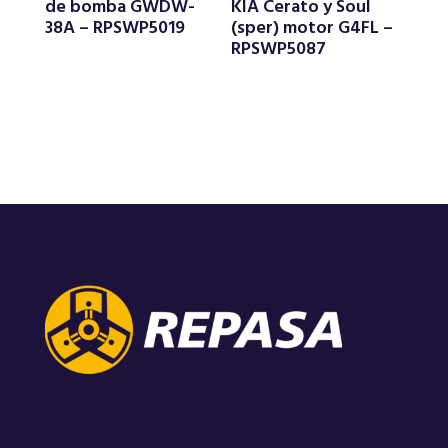
de bomba GWDW-
KIA Cerato y Soul
38A – RPSWP5019
(sper) motor G4FL –
RPSWP5087