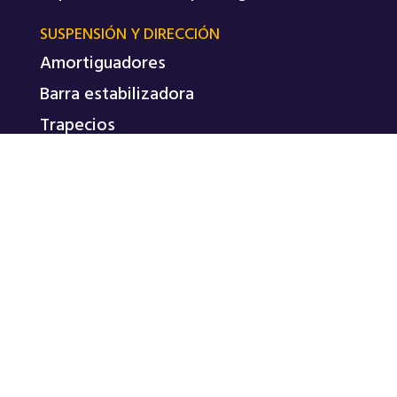
SUSPENSIÓN Y DIRECCIÓN
Amortiguadores
Barra estabilizadora
Trapecios
Tricetas de palier
REPASA © 2026
POLÍTICA DE PRIVACIDAD
TÉRMINOS Y CONDICIONES
Diseño WEB + SEO realizado por
Markadedo