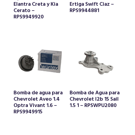
Elantra Creta y Kia
Ertiga Swift Ciaz –
Cerato –
RPS9944881
RPS9949920
Bomba de agua para
Bomba de Agua para
Chevrolet Aveo 1.4
Chevrolet l2b 15 Sail
Optra Vivant 1.6 –
1.5 1 – RPSWPU2080
RPS9949915