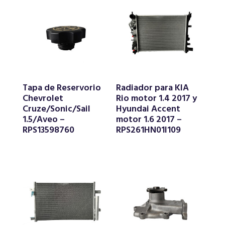
Tapa de Reservorio
Radiador para KIA
Chevrolet
Rio motor 1.4 2017 y
Cruze/Sonic/Sail
Hyundai Accent
1.5/Aveo –
motor 1.6 2017 –
RPS13598760
RPS261HN01I109