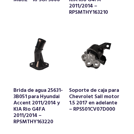
2011/2014 –
RPSMTHY163210
Brida de agua 25631-
Soporte de caja para
3B051 para Hyundai
Chevrolet Sail motor
Accent 2011/2014 y
1.5 2017 en adelante
KIA Rio G4FA
– RPS501CV07D000
2011/2014 –
RPSMTHY163220