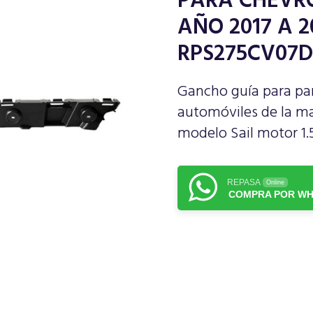
PARA CHEVRO
AÑO 2017 A 2
RPS275CV07D
Gancho guía para pa
automóviles de la m
modelo Sail motor 1.
REPASA
Online
COMPRA POR WH