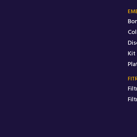
EM
Bo
Col
Dis
Kit
Pla
FIT
Fil
Fil