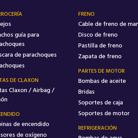
RROCERÍA
FRENO
ejos
Cable de freno de ma
chos guía para
Disco de freno
achoques
Pastilla de freno
cara de parachoques
Zapata de freno
achoques
PARTES DE MOTOR
TAS DE CLAXON
Bombas de aceite
tas Claxon / Airbag /
Bridas
món
Soportes de caja
Soportes de motor
CENDIDO
inas de encendido
REFRIGERACIÓN
sores de oxígeno