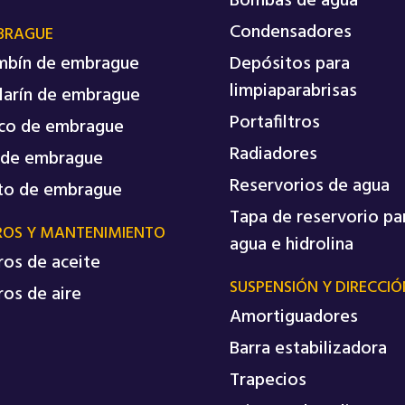
Bombas de agua
Condensadores
BRAGUE
mbín de embrague
Depósitos para
limpiaparabrisas
larín de embrague
Portafiltros
co de embrague
Radiadores
 de embrague
Reservorios de agua
to de embrague
Tapa de reservorio pa
ROS Y MANTENIMIENTO
agua e hidrolina
tros de aceite
SUSPENSIÓN Y DIRECCIÓ
tros de aire
Amortiguadores
Barra estabilizadora
Trapecios