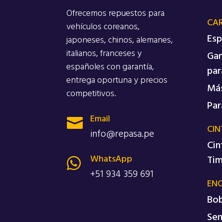
Ofrecemos repuestos para
CA
vehículos coreanos,
Esp
japoneses, chinos, alemanes,
italianos, franceses y
Gan
españoles con garantía,
par
entrega oportuna y precios
Más
competitivos.
Par
Email

CIN
info@repasa.pe
Cin
WhatsApp
Ti

+51 934 359 691
EN
Bob
Sen