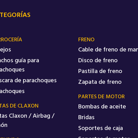
TEGORÍAS
RROCERÍA
FRENO
ejos
Cable de freno de ma
chos guía para
Disco de freno
achoques
Pastilla de freno
cara de parachoques
Zapata de freno
achoques
PARTES DE MOTOR
TAS DE CLAXON
Bombas de aceite
tas Claxon / Airbag /
Bridas
món
Soportes de caja