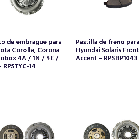
to de embrague para
Pastilla de freno par
ota Corolla, Corona
Hyundai Solaris Front
robox 4A / 1N / 4E /
Accent – RPSBP1043
– RPSTYC-14