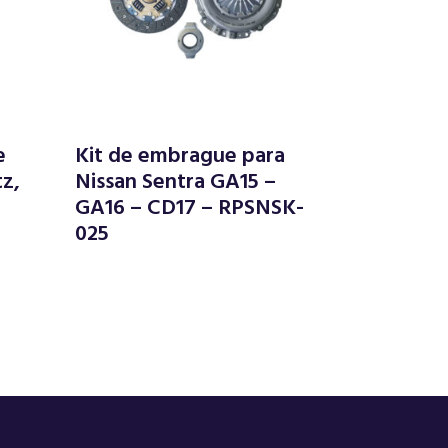
e
Kit de embrague para
tz,
Nissan Sentra GA15 –
GA16 – CD17 – RPSNSK-
025