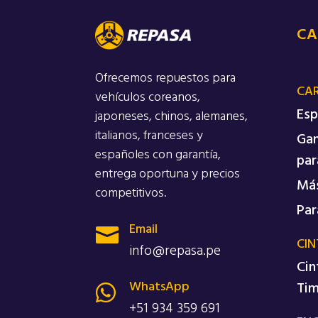
CA
Ofrecemos repuestos para
CA
vehículos coreanos,
Esp
japoneses, chinos, alemanes,
italianos, franceses y
Gan
españoles con garantía,
par
entrega oportuna y precios
Más
competitivos.
Par
Email

CIN
info@repasa.pe
Cin
WhatsApp
Ti

+51 934 359 691