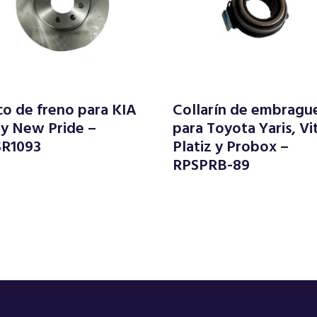
co de freno para KIA
Collarín de embragu
 y New Pride –
para Toyota Yaris, Vi
SR1093
Platiz y Probox –
RPSPRB-89