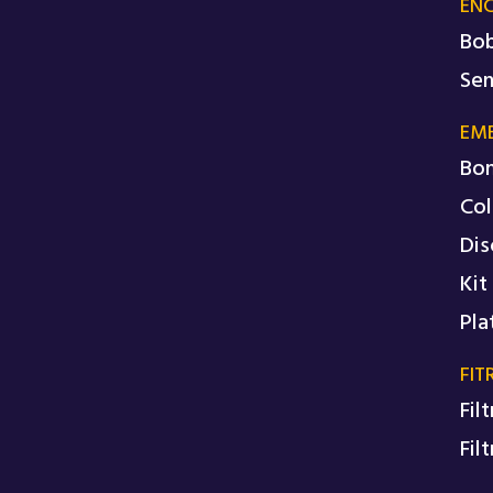
EN
Bob
Sen
EM
Bo
Col
Dis
Kit
Pla
FIT
Fil
Fil