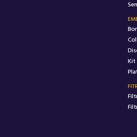
Sen
EM
Bo
Col
Dis
Kit
Pla
FIT
Fil
Fil