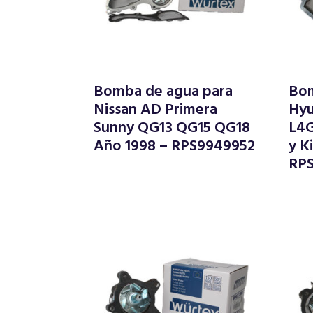
Bomba de agua para
Bom
Nissan AD Primera
Hyu
Sunny QG13 QG15 QG18
L4
Año 1998 – RPS9949952
y K
RP