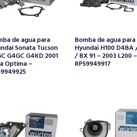
ba de agua para
Bomba de agua para
ndai Sonata Tucson
Hyundai H100 D4BA 
GC G4GC G4KD 2001
/ BX 91 – 2003 L200 
ia Optima –
RPS9949917
S9949925