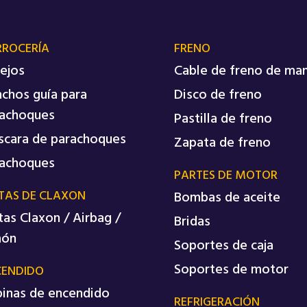
RROCERÍA
FRENO
ejos
Cable de freno de ma
chos guía para
Disco de freno
achoques
Pastilla de freno
cara de parachoques
Zapata de freno
achoques
PARTES DE MOTOR
TAS DE CLAXON
Bombas de aceite
tas Claxon / Airbag /
Bridas
món
Soportes de caja
Soportes de motor
CENDIDO
inas de encendido
REFRIGERACIÓN