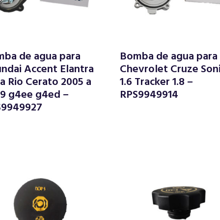
ba de agua para
Bomba de agua para
ndai Accent Elantra
Chevrolet Cruze Son
ia Rio Cerato 2005 a
1.6 Tracker 1.8 –
9 g4ee g4ed –
RPS9949914
S9949927