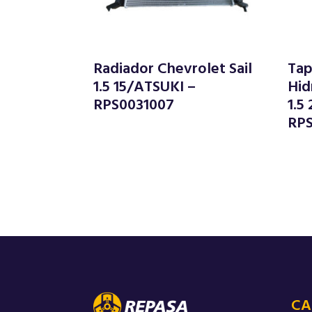
Radiador Chevrolet Sail
Tap
1.5 15/ATSUKI –
Hid
RPS0031007
1.5
RPS
CA