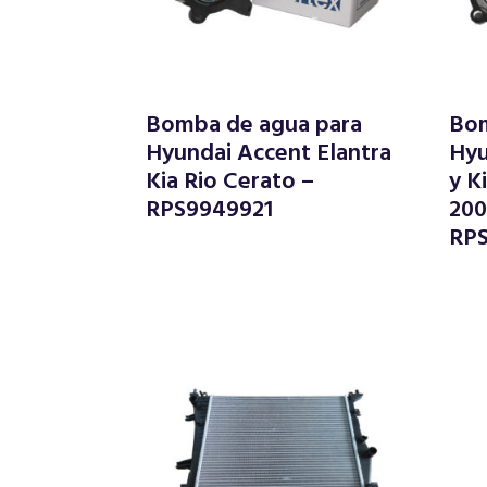
Bomba de agua para
Bom
Hyundai Accent Elantra
Hyu
Kia Rio Cerato –
y K
RPS9949921
200
RP