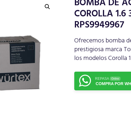
BOMBA DE A
COROLLA 1.6 
RPS9949967
Ofrecemos bomba de 
prestigiosa marca To
los modelos Corolla 1
REPASA
Online
COMPRA POR WH