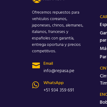
Ofrecemos repuestos para
CA
vehículos coreanos,
Esp
japoneses, chinos, alemanes,
italianos, franceses y
Gan
españoles con garantía,
par
entrega oportuna y precios
Más
competitivos.
Par
Email

CIN
info@repasa.pe
Cin
WhatsApp
Ti

+51 934 359 691
EN
Bob