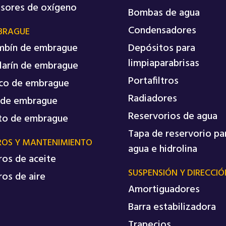
sores de oxígeno
Bombas de agua
Condensadores
BRAGUE
mbín de embrague
Depósitos para
limpiaparabrisas
larín de embrague
Portafiltros
co de embrague
Radiadores
 de embrague
Reservorios de agua
to de embrague
Tapa de reservorio pa
ROS Y MANTENIMIENTO
agua e hidrolina
tros de aceite
SUSPENSIÓN Y DIRECCIÓ
tros de aire
Amortiguadores
Barra estabilizadora
Trapecios